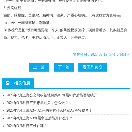
- 脖子、躯干要能动，严重颈椎病、脊柱侧弯到影响转身的不行。
5. 疾病红线
癫痫、眩晕症、美尼尔、精神病、痴呆、严重心脏病……有这些官方直接say
no，医生一问就露馅，别隐瞒。
B1体检只是把“以后可能要拉一车人”的风险提前筛掉，项目看着多，其实就是身
高、视力、色卡、手脚活动几下，正常人十分钟通过。
发布时间：2025-09-15 阅读：1451次
上一篇
下一篇
返回列表
相关信息
2026年7月上海公交驾校基地解惑B1驾照60岁后能否继续开...
2024年3月科目三要想早过关，怎么做？
2026年7月上海A3和A1开的车有什么区别A3更容易考？
2025年9月上海A3驾照拿证后能开什么车？
2024年3月科目三难在哪？