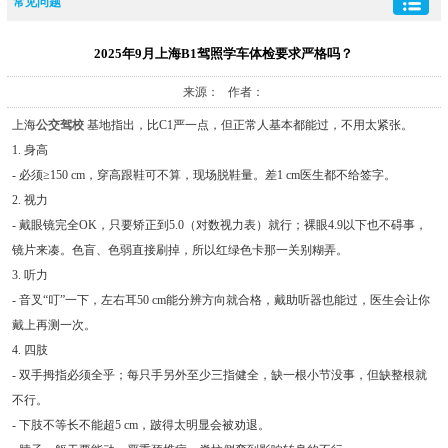
常见问题
2025年9月上海B1驾照学车体检要求严格吗？
来源： 作者：
上海
公交驾校
基地指出，比C1严一点，但正常人基本都能过，不用太紧张。
1. 身高
- 必须≥150 cm，穿高跟鞋可不算，现场脱鞋量。差1 cm医生都不给签字。
2. 视力
- 戴眼镜完全OK，只要矫正到5.0（对数视力表）就行；裸眼4.9以下也不碍事，
镜片来凑。色盲、色弱直接刷掉，所以红绿色卡那一关别糊弄。
3. 听力
- 音叉“叮”一下，左右耳50 cm能分辨方向就合格，戴助听器也能过，医生会让你
戴上再测一次。
4. 四肢
- 双手拇指必须全乎；每只手另外至少三指健全，缺一根小节没事，但缺整根就
不行。
- 下肢不等长不能超5 cm，跛得太明显会被劝退。