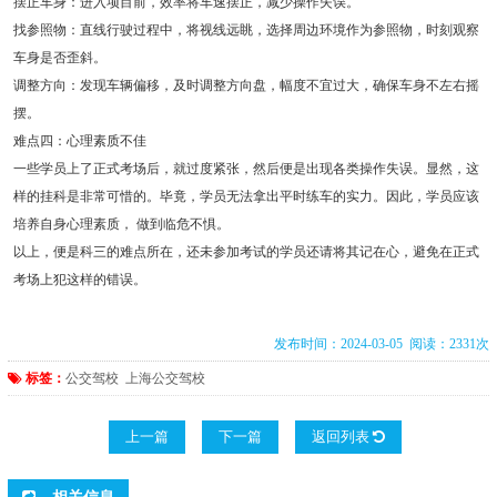
摆正车身：进入项目前，效率将车速摆正，减少操作失误。
找参照物：直线行驶过程中，将视线远眺，选择周边环境作为参照物，时刻观察
车身是否歪斜。
调整方向：发现车辆偏移，及时调整方向盘，幅度不宜过大，确保车身不左右摇
摆。
难点四：心理素质不佳
一些学员上了正式考场后，就过度紧张，然后便是出现各类操作失误。显然，这
样的挂科是非常可惜的。毕竟，学员无法拿出平时练车的实力。因此，学员应该
培养自身心理素质， 做到临危不惧。
以上，便是科三的难点所在，还未参加考试的学员还请将其记在心，避免在正式
考场上犯这样的错误。
发布时间：2024-03-05 阅读：2331次
标签：
公交驾校
上海公交驾校
上一篇
下一篇
返回列表