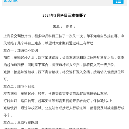
常见问题
2024年3月科目三难在哪？
来源： 作者：
上海
公交驾校
指出，很多学员科目三挂了一次又一次，却不知道自己挂在哪。今
天总结了几个科目三难点，希望对大家顺利通过科三有帮助
难点一：加减挡不协调
加挡：车辆起步之后，踩下加速踏板，提高车速到相应点位匹配速度之后，效率
抬起加速踏板，同时踩下离合，将变速杆置入空挡，接着切入高一级挡位。
减挡：抬起加速踏板，踩下离合踏板，将变速杆置入空挡，接着切入低级挡位即
可。
难点二：细节不到位
左右观察：车辆起步、转弯、换道等都需要提前观察后视镜确认车况。
打转向灯：路口转弯、超车变道等都需要提前开启转向灯，保持3秒以上。
减速慢行：通过学校区域、公交站台或接近人行横道等，都需要及时减速慢行或
停车。
难点三：直线行驶跑偏