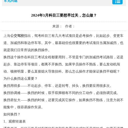
常见问题
2024年3月科目三要想早过关，怎么做？
来源： 作者：
上海
公交驾校
指出，驾考科目三有几大考试项目是必考操作，比如起步、变更车
道、加减挡和靠边停车等。其中，最基础但也很重要的考试项目当属加减挡，也
就是我们日常所说的换挡操作。
换挡这个操作在科目三考试全程都要用到，不管是专门的加减挡考试路段，还是
起步、靠边停车等项目，都离不开换挡。如果学员操作不熟练，要么发动机闯
动、顿挫明显，要么直接熄火导致挂科。那么怎么操作才能保证换挡平稳呢？
为什么换挡这么重要？
换挡用得多——不论起步、停车，还是转弯、掉头，换挡要应用很多次。
换挡协调难——换挡的时候，双手双脚都有不同的分工动作，必须协调完成。
换挡牵扯大——换挡的时候，还要完成其它操作，如果换挡不熟练，注意力就不
能集中，很容易操作失误。
如何换挡？
1、观察转速表