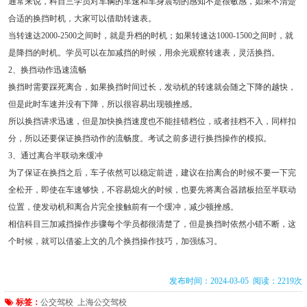
通常来说，科目三学员对车辆的车速和车身震动的感知不是很敏感，如果不清楚
合适的换挡时机，大家可以借助转速表。
当转速达2000-2500之间时，就是升档的时机；如果转速达1000-1500之间时，就
是降挡的时机。学员可以在加减挡的时候，用余光观察转速表，灵活换挡。
2、换挡动作迅速流畅
换挡时需要踩死离合，如果换挡时间过长，发动机的转速就会随之下降的越快，
但是此时车速并没有下降，所以很容易出现顿挫感。
所以换挡讲求迅速，但是加快换挡速度也不能挂错档位，或者挂档不入，同样扣
分，所以还要保证换挡动作的流畅度。考试之前多进行换挡操作的模拟。
3、通过离合半联动来缓冲
为了保证在换挡之后，车子依然可以稳定前进，建议在抬离合的时候不要一下完
全松开，即使在车速够快，不容易熄火的时候，也要先将离合器踏板抬至半联动
位置，使发动机和离合片完全接触前有一个缓冲，减少顿挫感。
相信科目三加减挡操作步骤每个学员都很清楚了，但是换挡时依然小错不断，这
个时候，就可以借鉴上文的几个换挡操作技巧，加强练习。
发布时间：2024-03-05 阅读：2219次
标签：
公交驾校
上海公交驾校