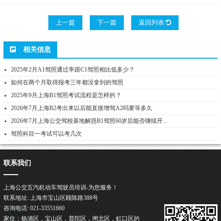
上一篇
下一篇
返回列表
相关信息
2025年2月A1驾照通过率跟C1驾照相比低多少？
如何在两个月取得报考三年都没拿到的驾照
2025年9月上海B1驾照考试流程是怎样的？
2026年7月上海B2考出来以后能直接增驾A2吗要等多久
2026年7月上海公交驾校基地解惑B1驾照60岁后能否继续开...
驾照科目一考试可以考几次
联系我们
上海公交五汽机动车驾驶员培训-为您服务！
联系地址: 上海市宝山区顾陈路388号
咨询电话: 021-33551660
家住：杨浦区，宝山区，普陀区，闸北区，虹口区的